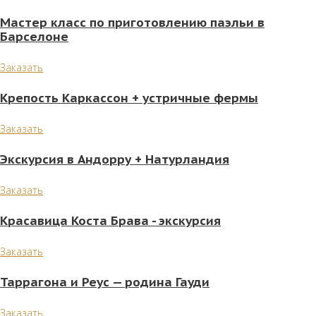
Мастер класс по приготовлению паэльи в
Барселоне
Заказать
Крепость Каркассон + устричные фермы
Заказать
Экскурсия в Андорру + Натурландия
Заказать
Красавица Коста Брава - экскурсия
Заказать
Таррагона и Реус — родина Гауди
Заказать