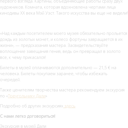
первого взгляда. Картины, объединяющие работы сразу двух
художников. Комната, которая вдохновлена чертами лица
кинодивы XX века Мэй Уэст. Такого искусства вы еще не видели!
«Над каждым посетителем моего музея обязательно прольется
дождь из золотых монет, и колесо фортуны завращается в их
жизни», — предсказания мастера. Засвидетельствуйте
воплощение завещания гения, ведь он превращал в золото
все, к чему прикасался!
Билеты в музей оплачиваются дополнительно — 21,5 € на
человека. Билеты покупаем заранее, чтобы избежать
очередей.
Также ценителям творчества мастера рекомендуем экскурсия
по «
Треугольнику Дали
»
Подробно об других экскурсиях
здесь
С нами легко договориться!
Экскурсия в музей Дали