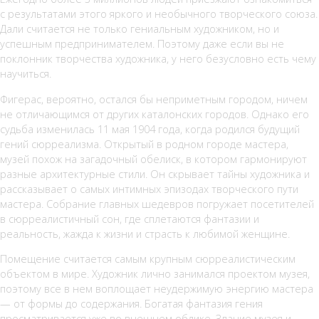
с результатами этого яркого и необычного творческого союза.
Дали считается не только гениальным художником, но и
успешным предпринимателем. Поэтому даже если вы не
поклонник творчества художника, у него безусловно есть чему
научиться.
Фигерас, вероятно, остался бы неприметным городом, ничем
не отличающимся от других каталонских городов. Однако его
судьба изменилась 11 мая 1904 года, когда родился будущий
гений сюрреализма. Открытый в родном городе мастера,
музей похож на загадочный обелиск, в котором гармонируют
разные архитектурные стили. Он скрывает тайны художника и
рассказывает о самых интимных эпизодах творческого пути
мастера. Собрание главных шедевров погружает посетителей
в сюрреалистичный сон, где сплетаются фантазии и
реальность, жажда к жизни и страсть к любимой женщине.
Помещение считается самым крупным сюрреалистическим
объектом в мире. Художник лично занимался проектом музея,
поэтому все в нем воплощает неудержимую энергию мастера
— от формы до содержания. Богатая фантазия гения
просматривается уже во внешнем облике. Здание музея и