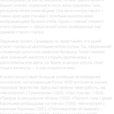
башня Галатеи, названная в честь жены художника Галы,
украшены гигантскими яйцами. Они ярко контрастируют с
темно-красными стенами с золотыми вкраплениями,
изображающими буханки хлеба. Однако главный элемент
этого строения — сферический купол, возведенный над
зданием старого театра.
Задумывая проект, Сальвадор не представлял, что музей
станет городской достопримечательностью. Так, сферический
стеклянный купол стал символом Фигераса. Гений говорил:
«Без сомнений, имеются и открыты другие миры; и
расположены они здесь, на Земле, в центре купола, стоит
только взглянуть — и они откроются вам».
В музее присутствует большая коллекция произведений
основателя, насчитывающая более 4000 экспонатов разных
периодов творчества. Здесь выставлены такие работы, как
«Автопортрет с Гуманизмом» (1923), «Порт Альгер» (1924),
«Призрак в сексуальном облике» (1932), «Портрет Галы с двумя
бараньими ребрышками на плечах» (1933), «Автопортрет с
жареным беконом» (1941), «Стихотворение об Америке –