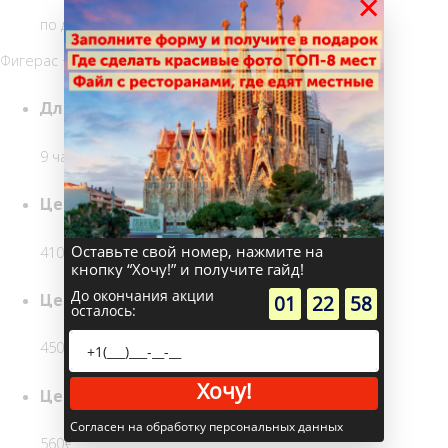
×
по договоренности
Фигерас + Жирона
Длительность
9 часов
Цена на 1-2 чел
Оставьте свой номер, нажмите на
410€
кнопку “Хочу!” и получите гайд!
До окончания акции
:
:
Цена на 3-4 чел
01
22
57
осталось:
450€
Хочу!
Цена на 5-6 чел
Согласен на обработку персональных данных
560€