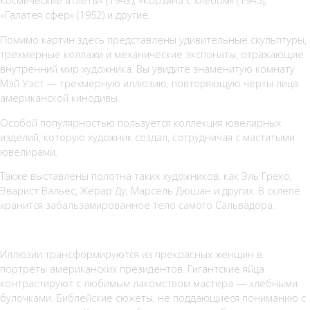
Космические атлеты» (1943), «Корзина с хлебом» (1945),
«Галатея сфер» (1952) и другие.
Помимо картин здесь представлены удивительные скульптуры,
трехмерные коллажи и механические экспонаты, отражающие
внутренний мир художника. Вы увидите знаменитую комнату
Мэй Уэст — трехмерную иллюзию, повторяющую черты лица
американской кинодивы.
Особой популярностью пользуется коллекция ювелирных
изделий, которую художник создал, сотрудничая с маститыми
ювелирами.
Также выставлены полотна таких художников, как Эль Греко,
Эварист Вальес, Жерар Ду, Марсель Дюшан и других. В склепе
хранится забальзамированное тело самого Сальвадора.
Иллюзии трансформируются из прекрасных женщин в
портреты американских президентов. Гигантские яйца
контрастируют с любимым лакомством мастера — хлебными
булочками. Библейские сюжеты, не поддающиеся пониманию с