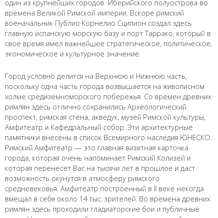
один из крупнейших городов Иберийского полуострова во
времена Великой Римской империи. Вскоре римский
военачальник Публио Корнелио Сципион создал здесь
главную испанскую морскую базу и порт Таррако, который в
свое время имел важнейшее стратегическое, политическое,
экономическое и культурное значение.
Город условно делится на Верхнюю и Нижнюю часть,
поскольку одна часть города возвышается на живописном
холме средиземноморского побережья. Со времен древних
римлян здесь отлично сохранились Археологический
проспект, римская стена, акведук, музей Римской культуры,
Амфитеатр и Кафедральный собор. Эти архитектурные
памятники внесены в список Всемирного наследия ЮНЕСКО.
Римский Амфитеатр — это главная визитная карточка
города, которая очень напоминает Римский Колизей и
которая перенесет Вас на тысячи лет в прошлое и даст
возможность окунутся в атмосферу римского
средневековья. Амфитеатр построенный в II веке некогда
вмещал в себя около 14 тыс. зрителей. Во времена древних
римлян здесь проходили гладиаторские бои и публичные