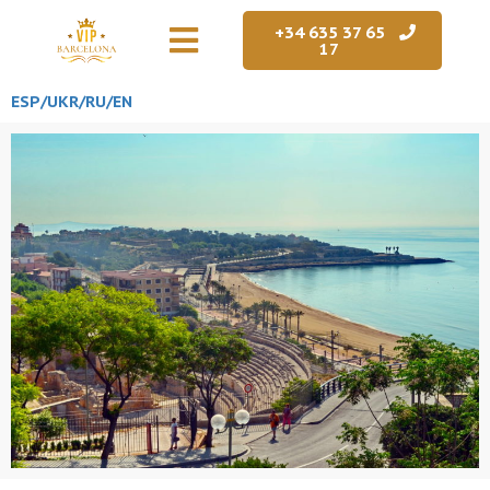
+34 635 37 65
17
ESP/
UKR
/RU
/EN