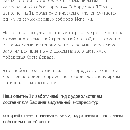
казни. Не стоит также обделять вниманием главный
кафедральный собор города — Собору святой Теклы,
выполненный в романо-готическом стиле, он считается
одним из самых красивых соборов Испании.
Неспешная прогулка по старым кварталам древнего города,
окруженного каменной крепостной стеной, и знакомство с
историческими достопримечательностями города может
закончиться приятным отдыхом на золотых пляжах
побережья Коста Дорада.
Имя
*
Этот небольшой провинциальный городок с уникальной
древней историей непременно покорит Вас своим ярким
национальным колоритом.
Как к Вам обращаться?
Телефон
*
Наш опытный и заботливый гид с удовольствием
составит для Вас индивидуальный экспресс-тур,
Введите номер Вашего телефона +__(____) ___-__-___
который станет познавательным, радостным и счастливым
событием вашей жизни!
Перезвоните мне