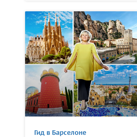
Имя
*
Как к Вам обращаться?
Телефон
*
Введите номер Вашего тел
Перезвоните
Гид в Барселоне