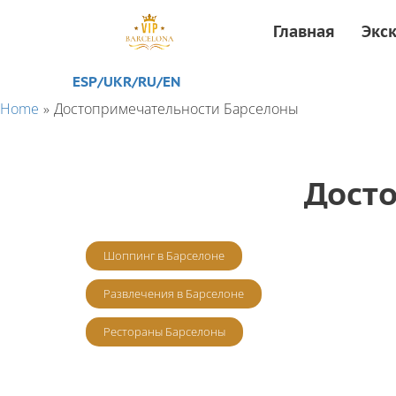
Главная
Экс
ESP/
UKR
/RU
/EN
Home
Достопримечательности Барселоны
Дост
Шоппинг в Барселоне
Развлечения в Барселоне
Рестораны Барселоны