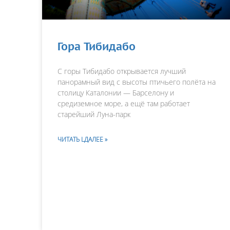
Гора Тибидабо
С горы Тибидабо открывается лучший
панорамный вид с высоты птичьего полёта на
столицу Каталонии — Барселону и
средиземное море, а ещё там работает
старейший Луна-парк
ЧИТАТЬ LДАЛЕЕ »