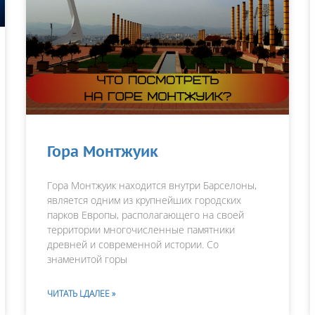
Гора Монтжуик
Гора Монтжуик находится внутри Барселоны,
является одним из крупнейших городских
парков Европы, располагающего на своей
территории многочисленные памятники
древней и современной истории. Со
знаменитой горы
ЧИТАТЬ LДАЛЕЕ »