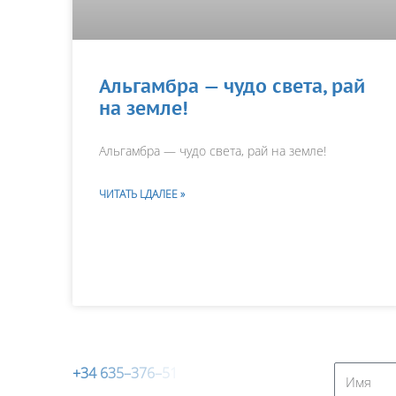
Альгамбра — чудо света, рай
на земле!
Альгамбра — чудо света, рай на земле!
ЧИТАТЬ LДАЛЕЕ »
+
3
4
6
3
5
–
3
7
6
–
5
1