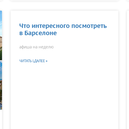
Что интересного посмотреть
в Барселоне
афиша на неделю
ефона +__(____) ___-__-___
ЧИТАТЬ LДАЛЕЕ »
 мне