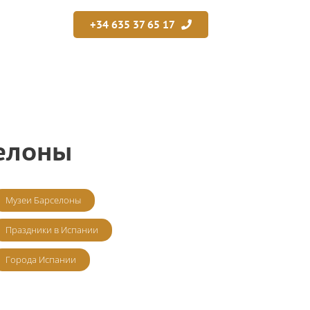
+34 635 37 65 17
елоны
Музеи Барселоны
Праздники в Испании
Города Испании