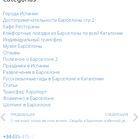
Города Испании
Достопримечательности Барселоны стр 2
Кафе Рестораны
Комфортные поездки из Барселоны по всей Каталонии
Индивидуальный трансфер
Музеи Барселоны
Отзывы
Полезное о Барселоне 2
Праздники в Испании
Развлечения в Барселоне
Русскоязычные гиды в Барселоне и Каталонии
Статьи
Трансфер Аэропорт
Фламенко в Барселоне
Шоппинг в Барселоне
ПРЕДЫДУЩАЯ
СЛЕДУЮЩАЯ
О чем знают только местные жители Барселоны.
Свадьбы в Барселоне: особенный день в особенном городе
+
3
4
6
3
5
–
3
7
6
–
5
1