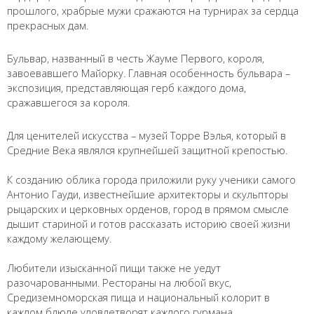
прошлого, храбрые мужи сражаются на турнирах за сердца
прекрасных дам.
Бульвар, названный в честь Жауме Первого, короля,
завоевавшего Майорку. Главная особенность бульвара –
экспозиция, представляющая герб каждого дома,
сражавшегося за короля.
Для ценителей искусства – музей Торре Вэлья, который в
Средние Века являлся крупнейшей защитной крепостью.
⠀
К созданию облика города приложили руку ученики самого
Имя
*
Антонио Гауди, известнейшие архитекторы и скульпторы
рыцарских и церковных орденов, город в прямом смысле
дышит стариной и готов рассказать историю своей жизни
каждому желающему.
Как к Вам обращаться?
⠀
Телефон
*
Любители изысканной пищи также не уедут
разочарованными. Рестораны на любой вкус,
Средиземноморская пища и национальный колорит в
Введите номер Вашего телефона +__(____) ___-__-___
каждом блюде удовлетворят каждого гурмана.