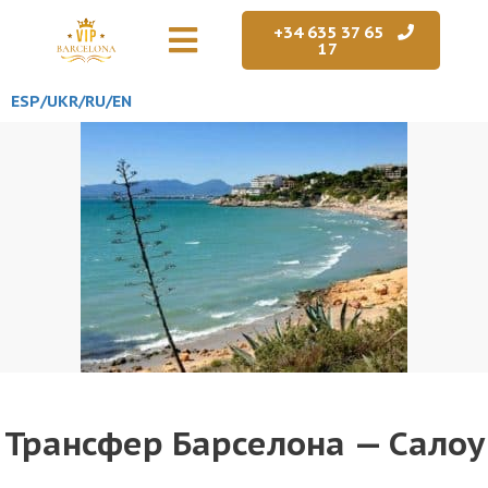
+34 635 37 65
17
ESP/
UKR
/RU
/EN
Трансфер Барселона — Салоу