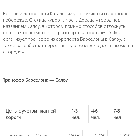
Весной и летом гости Каталонии устремляются на морское
побережье. Столица курорта Коста Дорада – город под
названием Салоу, в котором помимо способов отдохнуть
есть на что посмотреть. Транспортная компания DiaMar
организует трансфер из аэропорта Барселоны в Салоу, а
также разработает персональную экскурсию для знакомства
с городом.
Трансфер Барселона — Салоу
Цены с учетом платной
1-3
4-6
7-8
дороги
чел.
чел.
чел
Барселона — Салоу
160 €
170€
190€