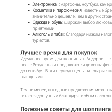
Электроника
: смартфоны, ноутбуки, кам
Косметика и парфюмерия
: известные бре
Имя
*
значительно дешевле, чем в других стран
Одежда и обувь
: широкий выбор люксовы
приятными.
Как к Вам обращаться?
Алкоголь и табак
: благодаря низким нало
Телефон
*
туристов.
Лучшее время для покупок
Введите номер Вашего тел
Идеальное время для шоппинга в Андорре — эт
после Рождества и продолжаются до конца фев
Перезвоните
до сентября. В эти периоды цены на товары сн
выгодными.
Тем не менее, выгодные предложения можно на
остается доступным благодаря особым налогов
Полезные советы для шоппинга