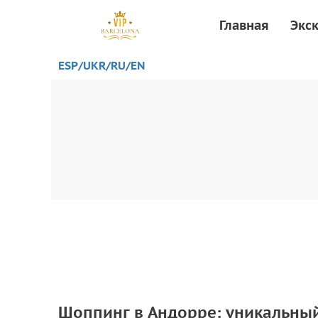
Главная
Экс
ESP/
UKR
/RU
/EN
Шоппинг в Андорре: уникальны