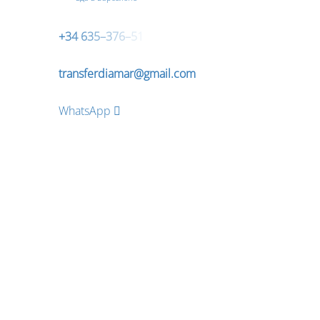
+
3
4
6
3
5
–
3
7
6
–
5
1
transferdiamar@gmail.com
WhatsApp