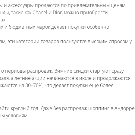
еры и аксессуары продаются по привлекательным ценам.
нды, такие как Chanel и Dior, можно приобрести
ах.
х и бюджетных марок делает покупки особенно
гам, эти категории товаров пользуются высоким спросом у
ефона +__(____) ___-__-___
о периоды распродаж. Зимние скидки стартуют сразу
раля, а летние акции начинаются в июле и продолжаются
 мне
ижаются на 30–70%, что делает покупки еще более
йти круглый год. Даже без распродаж шоппинг в Андорре
ым условиям.