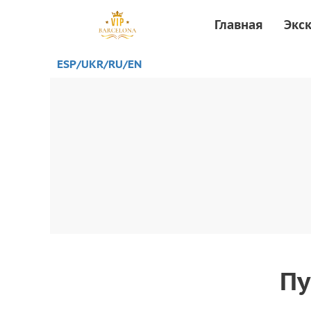
Главная
Экс
ESP/
UKR
/RU
/EN
Пу