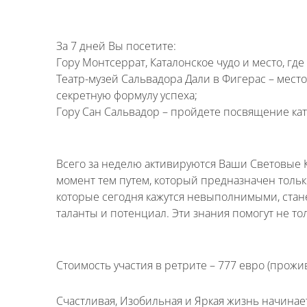
⠀
За 7 дней Вы посетите:
Гору Монтсеррат, Каталонское чудо и место, где
Театр-музей Сальвадора Дали в Фигерас – место
секретную формулу успеха;
Гору Сан Сальвадор – пройдете посвящение кат
Имя
*
⠀⠀
Всего за неделю активируются Ваши Световые 
Как к Вам обращаться?
момент тем путем, который предназначен тольк
Телефон
*
которые сегодня кажутся невыполнимыми, стан
таланты и потенциал. Эти знания помогут не то
⠀
Введите номер Вашего тел
Стоимость участия в ретрите – 777 евро (прожи
Перезвоните
Счастливая, Изобильная и Яркая жизнь начинает