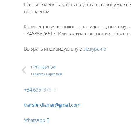
Начните менять жизнь в лучшую сторону уже сей
переменам!
Количество участников ограниченно, поэтому з
+34635376517. Или закажите звонок и я объясн
Выбрать индивидуальную
экскурсию
ПРЕДЫДУЩАЯ
Калафель Барселона
+
3
4
6
3
5
–
3
7
6
–
5
1
transferdiamar@gmail.com
WhatsApp