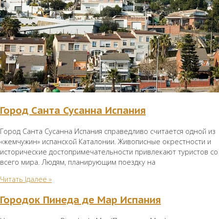
Город Санта Сусанна Испания
Город Санта Сусанна Испания справедливо считается одной из
«жемчужин» испанской Каталонии. Живописные окрестности и
исторические достопримечательности привлекают туристов со
всего мира. Людям, планирующим поездку на
Читать lдалее »
Городок Пинеда де Мар Испания