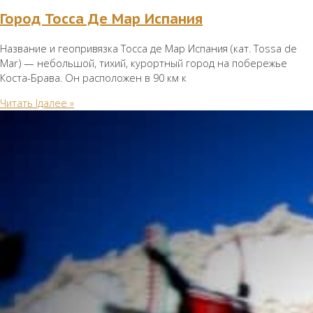
Город Тосса Де Мар Испания
Название и геопривязка Тосса де Мар Испания (кат. Tossa de
Mar) — небольшой, тихий, курортный город на побережье
Коста-Брава. Он расположен в 90 км к
Читать lдалее »