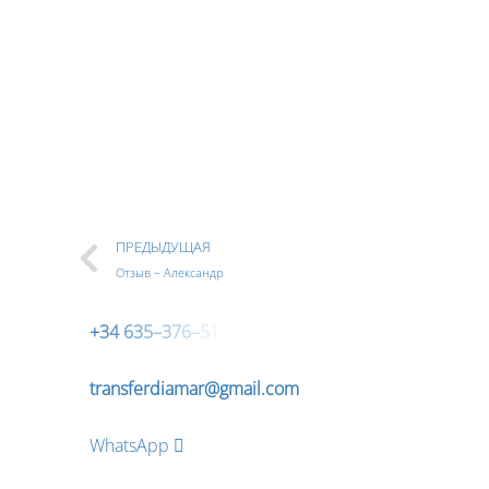
Как к Вам обращаться?
Телефон
*
Введите номер Вашего тел
Перезвоните
ПРЕДЫДУЩАЯ
Отзыв – Александр
+
3
4
6
3
5
–
3
7
6
–
5
1
transferdiamar@gmail.com
WhatsApp