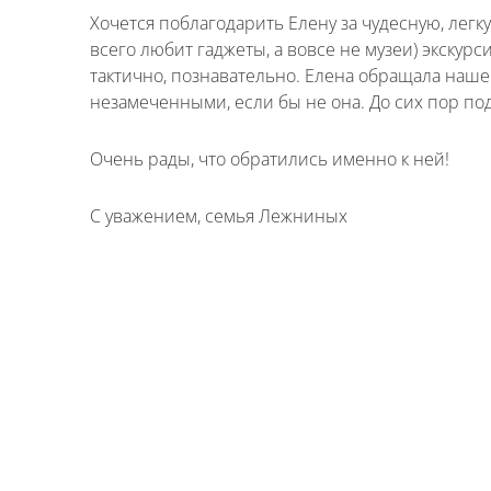
Хочется поблагодарить Елену за чудесную, легк
всего любит гаджеты, а вовсе не музеи) экскур
тактично, познавательно. Елена обращала наше
незамеченными, если бы не она. До сих пор по
Очень рады, что обратились именно к ней!
С уважением, семья Лежниных
Имя
*
Как к Вам обращаться?