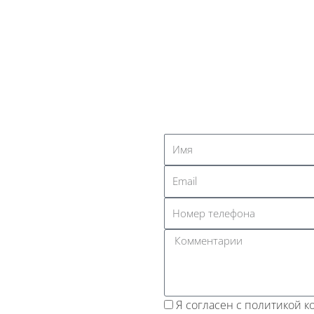
ефона +__(____) ___-__-___
 мне
Я согласен с политикой 