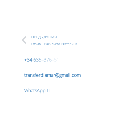
Телефон
*
Введите номер Вашего тел
ПРЕДЫДУЩАЯ
Перезвоните
Отзыв – Васильева Екатерина
+
3
4
6
3
5
–
3
7
6
–
5
1
transferdiamar@gmail.com
WhatsApp