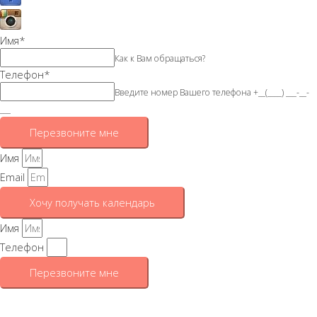
Имя
*
Как к Вам обращаться?
Телефон
*
Введите номер Вашего телефона +__(____) ___-__-
___
Перезвоните мне
Имя
Email
Хочу получать календарь
Имя
Телефон
Перезвоните мне