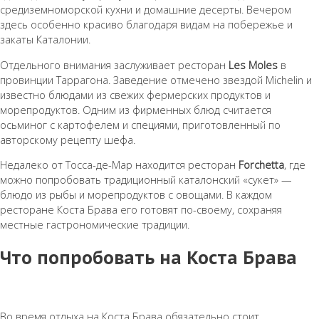
средиземноморской кухни и домашние десерты. Вечером
здесь особенно красиво благодаря видам на побережье и
закаты Каталонии.
Отдельного внимания заслуживает ресторан
Les Moles
в
провинции Таррагона. Заведение отмечено звездой Michelin и
известно блюдами из свежих фермерских продуктов и
морепродуктов. Одним из фирменных блюд считается
осьминог с картофелем и специями, приготовленный по
авторскому рецепту шефа.
Недалеко от Тосса-де-Мар находится ресторан
Forchetta
, где
можно попробовать традиционный каталонский «сукет» —
блюдо из рыбы и морепродуктов с овощами. В каждом
ресторане Коста Брава его готовят по-своему, сохраняя
местные гастрономические традиции.
Что попробовать на Коста Брава
Во время отдыха на Коста Брава обязательно стоит