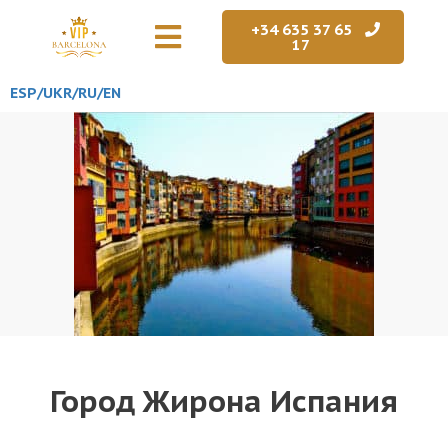
+34 635 37 65
17
ESP/
UKR
/RU
/EN
Город Жирона Испания