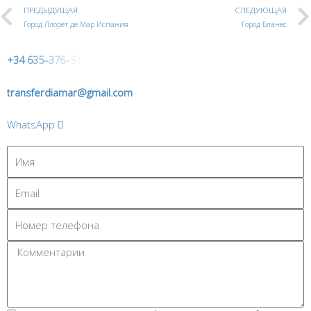
ПРЕДЫДУЩАЯ
СЛЕДУЮЩАЯ
Город Ллорет де Мар Испания
Город Бланес
+
3
4
6
3
5
–
3
7
6
–
5
1
transferdiamar@gmail.com
WhatsApp