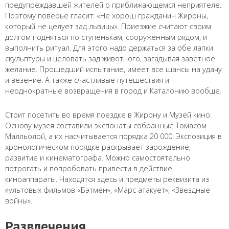
предупреждавшей жителей о приближающемся неприятеле.
Поэтому поверье гласит: «Не хорош гражданин Жироны,
который не целует зад львицы». Приезжие считают своим
долгом подняться по ступенькам, сооруженным рядом, и
Имя
*
выполнить ритуал. Для этого надо держаться за обе лапки
скульптуры и целовать зад животного, загадывая заветное
желание. Прошедший испытание, имеет все шансы на удачу
и везение. А также счастливые путешествия и
Как к Вам обращаться?
неоднократные возвращения в город и Каталонию вообще.
Телефон
*
Стоит посетить во время поездке в Жирону и Музей кино.
Основу музея составили экспонаты собранные Томасом
Введите номер Вашего телефона +__(____) ___-__-___
Малльолой, а их насчитывается порядка 20 000. Экспозиция в
хронологическом порядке раскрывает зарождение,
Перезвоните мне
развитие и кинематографа. Можно самостоятельно
потрогать и попробовать привести в действие
киноаппараты. Находятся здесь и предметы реквизита из
культовых фильмов «Бэтмен», «Марс атакует», «Звездные
войны».
Развлечения