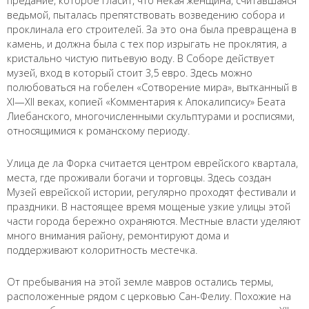
предание, которое гласит, что некая женщина, считавшаяся
ведьмой, пыталась препятствовать возведению собора и
проклинала его строителей. За это она была превращена в
камень, и должна была с тех пор изрыгать не проклятия, а
кристально чистую питьевую воду. В Соборе действует
музей, вход в который стоит 3,5 евро. Здесь можно
полюбоваться на гобелен «Сотворение мира», вытканный в
XI—XII веках, копией «Комментария к Апокалипсису» Беата
Лиебанского, многочисленными скульптурами и росписями,
относящимися к романскому периоду.
Улица де ла Форка считается центром еврейского квартала,
места, где проживали богачи и торговцы. Здесь создан
Музей еврейской истории, регулярно проходят фестивали и
праздники. В настоящее время мощеные узкие улицы этой
части города бережно охраняются. Местные власти уделяют
много внимания району, ремонтируют дома и
поддерживают колоритность местечка.
От пребывания на этой земле мавров остались термы,
расположенные рядом с церковью Сан-Фелиу. Похожие на