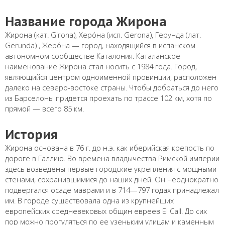
Название города Жирона
Жирона (кат. Girona), Херо́на (исп. Gerona), Герунда (лат.
Gerunda) , Жеро́на — город, находящийся в испанском
автономном сообществе Каталония. Каталанское
наименование Жирона стал носить с 1984 года. Город,
являющийся центром одноименной провинции, расположен
далеко на северо-востоке страны. Чтобы добраться до него
из Барселоны придется проехать по трассе 102 км, хотя по
прямой — всего 85 км.
История
Жирона основана в 76 г. до н.э. как иберийская крепость по
дороге в Галлию. Во времена владычества Римской империи
здесь возведены первые городские укрепления с мощными
стенами, сохранившимися до наших дней. Он неоднократно
подвергался осаде маврами и в 714—797 годах принадлежал
им. В городе существовала одна из крупнейших
европейских средневековых общин евреев El Call. До сих
пор можно прогуляться по ее узеньким улицам и каменным