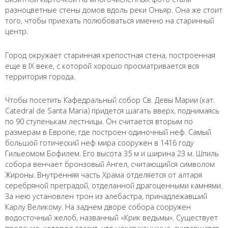
разноцветные стены домов вдоль реки Оньяр. Она же стоит
того, чтобы приехать полюбоваться именно на старинный
центр.
Город окружает старинная крепостная стена, построенная
еще в IX веке, с которой хорошо просматривается вся
территория города.
Чтобы посетить Кафедральный собор Св. Девы Марии (кат.
Catedral de Santa Maria) придется шагать вверх, поднимаясь
по 90 ступенькам лестницы. Он считается вторым по
размерам в Европе, где построен одиночный неф. Самый
большой готический неф мира сооружен в 1416 году
Гильеомом Бофилем. Его высота 35 м и ширина 23 м. Шпиль
собора венчает бронзовый Ангел, считающийся символом
Жироны. Внутренняя часть Храма отделяется от алтаря
серебряной преградой, отделанной драгоценными камнями.
За нею установлен трон из алебастра, принадлежавший
Карлу Великому. На заднем дворе собора сооружен
водосточный желоб, названный «Крик ведьмы». Существует