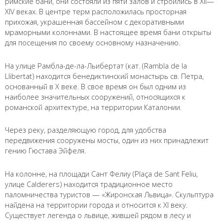
римские бани, они состояли из пяти залов и строились в XII—
XIV веках. В центре терм расположилась просторная
прихожая, украшенная бассейном с декоративными
мраморными колоннами. В настоящее время бани открыты
для посещения по своему основному назначению.
На улице Рамбла-де-ла-Льибертат (кат. (Rambla de la
Llibertat) находится бенедиктинский монастырь св. Петра,
основанный в X веке. В свое время он был одним из
наиболее значительных сооружений, относящихся к
романской архитектуре, на территории Каталонии.
Через реку, разделяющую город, для удобства
передвижения сооружены мосты, один из них принадлежит
гению Гюстава Эйфеля.
На колонне, на площади Сант Фелиу (Plaça de Sant Feliu,
улице Calderers) находится традиционное место
паломничества туристов — «Жиронская Львица». Скульптура
найдена на территории города и относится к XI веку.
Существует легенда о львице, жившей рядом в лесу и