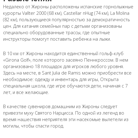
Недалеко от Жироны расположены испанские горнолыжные
курорты Vallter 2000 (68 км), Castellar nHug (74 км), La Molina
(82 км), пользующиеся популярностью за демократичность
цен. Для катания семейных пар с детьми организованы
специально оборудованные трассы, где опытные
инструкторы помогут поставить ребенка на лыжи.
В 10 км от Жироны находится единственный гольф-клуб
«Girona Golf», поле которого засеяно Пеннкроссом. В нем
организовано 18 площадок для игроков любого уровня.
Здесь на месте, в Sant Julia de Ramis можно приобрести все
необходимое: одежду и инвентарь для игры, Открыта
специальная школа, где игре обучаются дети, начиная с 7
лет, и все желающие.
В качестве сувениров домашним из Жироны следует
привезти муху Святого Нарцисса. По одной из легенд во
время нашествия неприятеля эти насекомые вылетели из
могилы, чтобы спасти город.