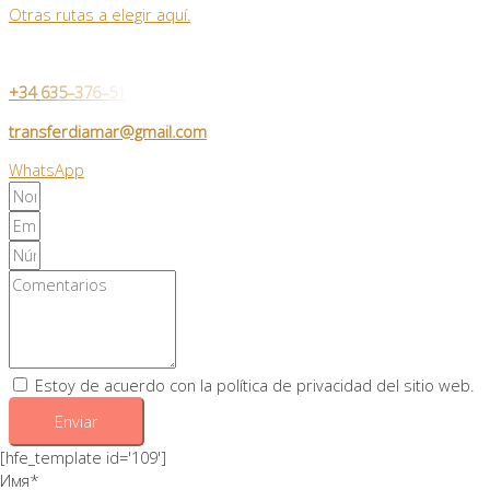
Otras rutas a elegir aquí.
+
3
4
6
3
5
–
3
7
6
–
5
1
transferdiamar@gmail.com
WhatsApp
Estoy de acuerdo con la política de privacidad del sitio web.
Enviar
[hfe_template id='109']
Имя
*