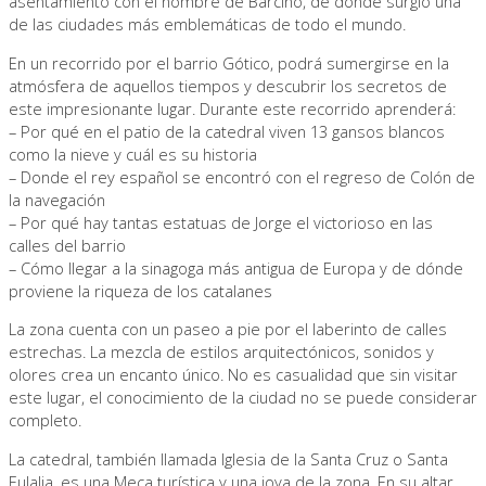
asentamiento con el nombre de Barcino, de donde surgió una
de las ciudades más emblemáticas de todo el mundo.
En un recorrido por el barrio Gótico, podrá sumergirse en la
atmósfera de aquellos tiempos y descubrir los secretos de
este impresionante lugar. Durante este recorrido aprenderá:
– Por qué en el patio de la catedral viven 13 gansos blancos
como la nieve y cuál es su historia
– Donde el rey español se encontró con el regreso de Colón de
la navegación
– Por qué hay tantas estatuas de Jorge el victorioso en las
calles del barrio
– Cómo llegar a la sinagoga más antigua de Europa y de dónde
proviene la riqueza de los catalanes
La zona cuenta con un paseo a pie por el laberinto de calles
estrechas. La mezcla de estilos arquitectónicos, sonidos y
olores crea un encanto único. No es casualidad que sin visitar
este lugar, el conocimiento de la ciudad no se puede considerar
completo.
La catedral, también llamada Iglesia de la Santa Cruz o Santa
Eulalia, es una Meca turística y una joya de la zona. En su altar,