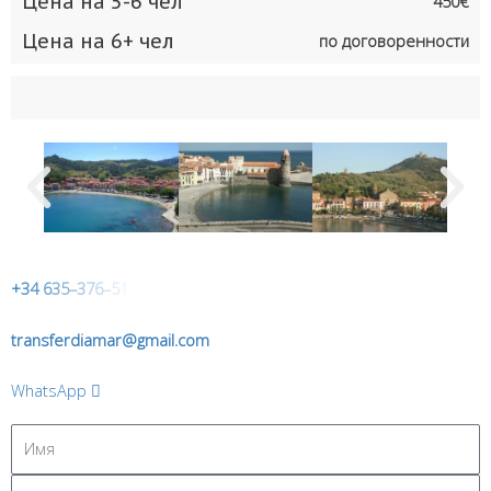
Цена на 5-6 чел
450€
Цена на 6+ чел
по договоренности
+
3
4
6
3
5
–
3
7
6
–
5
1
transferdiamar@gmail.com
WhatsApp