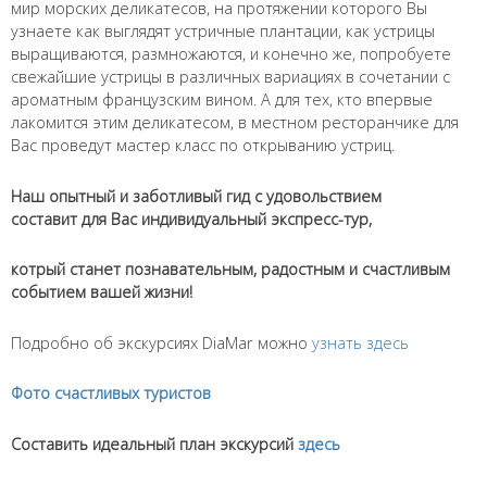
мир морских деликатесов, на протяжении которого Вы
узнаете как выглядят устричные плантации, как устрицы
выращиваются, размножаются, и конечно же, попробуете
свежайшие устрицы в различных вариациях в сочетании с
ароматным французским вином. А для тех, кто впервые
лакомится этим деликатесом, в местном ресторанчике для
Вас проведут мастер класс по открыванию устриц.
Имя
*
Наш опытный и заботливый гид с удовольствием
составит для Вас индивидуальный экспресс-тур,
котрый станет познавательным, радостным и счаcтливым
Как к Вам обращаться?
событием вашей жизни!
Телефон
*
Подробно об экскурсиях DiaMar можно
узнать здесь
Введите номер Вашего телефона +__(____) ___-__-___
Фото счаcтливых туристов
Перезвоните мне
Составить идеальный план экскурсий
здесь