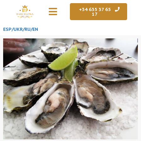
+34 635 37 65
17
ESP/
UKR
/RU
/EN