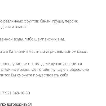
ефона +__(____) ___-__-___
 различных фруктов: банан, груша, персик,
 мне
 дыня и ананас.
ованной воды, либо шампанских вид.
ого в Каталонии местным игристым вином кавой.
рост, туристам в этом деле лучше доверится
м отличные бары, где готовят лучшую в Барселоне
питок Вы сможете почувствовать себя
, +7 921 348-10-59
егко договориться!