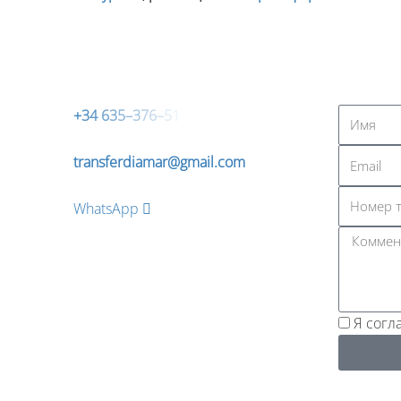
+
3
4
6
3
5
–
3
7
6
–
5
1
transferdiamar@gmail.com
WhatsApp
Я согл