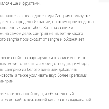
ился еще и фруктами.
ризнание, а в последние годы Сангрия пользуется
далеко за пределы Испании, поэтому производство
мышленных масштабов. Хотя название и
», на самом деле, Сангрия не имеет никакого
го sangria происходит от sangre и обозначает
совые свойства варьируются в зависимости от
рым может относиться корица, гвоздика, имбирь,
ить Сангрию из белого вина или добавлять
истость, а также усиливать вкус более крепкими
Сангрии:
вие газированной воды, а обязательный
апитку легкий освежающий кисловато-сладковатый