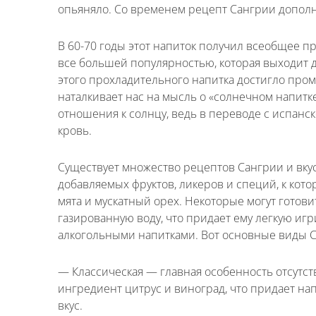
опьяняло. Со временем рецепт Сангрии дополн
В 60-70 годы этот напиток получил всеобщее п
все большей популярностью, которая выходит 
этого прохладительного напитка достигло про
наталкивает нас на мысль о «солнечном напитке
отношения к солнцу, ведь в переводе с испанско
кровь.
Существует множество рецептов Сангрии и вку
добавляемых фруктов, ликеров и специй, к кото
мята и мускатный орех. Некоторые могут готов
газированную воду, что придает ему легкую игр
Имя
*
алкогольными напитками. Вот основные виды 
— Классическая — главная особенность отсутст
Как к Вам обращаться?
ингредиент цитрус и виноград, что придает н
Телефон
*
вкус.