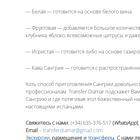
— Белая — готовится на основе белого вина.
Введите номер Вашего тел
— Фруктовая — добавляется большое количество
Перезвоните
клубника, яблоко, всевозможные цитрусы и даже
— Игристая — готовится либо на основе газир
— Кава Сангрия — готовится с распространённ
Хоть способ приготовления Сангрии довольно п
профессионалам. Transfer Diamar подскажет Ва
Сангрию и где потягивая этот божественный на
настоящими испанцами.
Свяжитесь с нами:
(+34) 635-376-517
(
WhatsApp
)
Email
–
transferdiamar@gmail.com
Экскурсии
, размещение и
трансферы
. С нами л