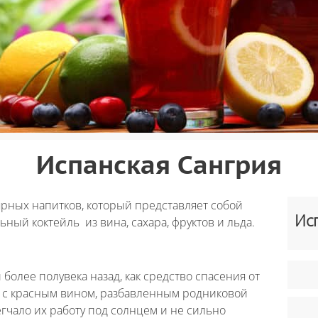
Испанская Сангрия
рных напитков, который представляет собой
Ис
ый коктейль из вина, сахара, фруктов и льда.
олее полувека назад, как средство спасения от
к с красным вином, разбавленным родниковой
егчало их работу под солнцем и не сильно