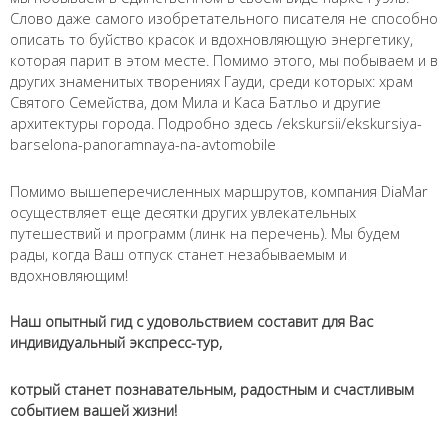
Слово даже самого изобретательного писателя не способно
описать то буйство красок и вдохновляющую энергетику,
которая парит в этом месте. Помимо этого, мы побываем и в
Имя
*
других знаменитых творениях Гауди, среди которых: храм
Святого Семейства, дом Мила и Каса Батльо и другие
архитектуры города. Подробно здесь /ekskursii/ekskursiya-
barselona-panoramnaya-na-avtomobile
Как к Вам обращаться?
Телефон
*
Помимо вышеперечисленных маршрутов, компания DiaMar
осуществляет еще десятки других увлекательных
путешествий и программ (линк на перечень). Мы будем
Введите номер Вашего телефона +__(____) ___-__-___
рады, когда Ваш отпуск станет незабываемым и
вдохновляющим!
Перезвоните мне
Наш опытный гид с удовольствием составит для Вас
индивидуальный экспресс-тур,
котрый станет познавательным, радостным и счаcтливым
событием вашей жизни!