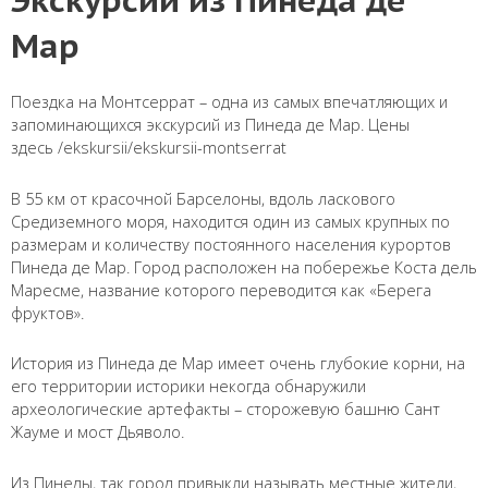
Мар
Поездка на Монтсеррат – одна из самых впечатляющих и
запоминающихся экскурсий из Пинеда де Мар. Цены
здесь /ekskursii/ekskursii-montserrat
В 55 км от красочной Барселоны, вдоль ласкового
Средиземного моря, находится один из самых крупных по
размерам и количеству постоянного населения курортов
Пинеда де Мар. Город расположен на побережье Коста дель
Маресме, название которого переводится как «Берега
фруктов».
История из Пинеда де Мар имеет очень глубокие корни, на
его территории историки некогда обнаружили
археологические артефакты – сторожевую башню Сант
Жауме и мост Дьяволо.
Из Пинеды, так город привыкли называть местные жители,