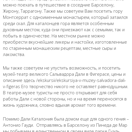
можно поехать в путешествие в соседние Барселону,
Жирону, Таррагону. Также мы советуем Вам посетить гору
Монтсеррат с одноименным монастырем, который затаился
среди скал. Для каталонцев гора является особенным
духовным местом, куда они приезжают как с семьями, так и
побыть в одиночестве. На местном рынке можно
приобрести вкуснейшие ликеры и настойки, изготовленные
по старинным монашеским рецептам, местные сыры и
лакомства.
Мы также советуем не упустить возможность, и посетить
музей-театр великого Сальвадора Дали в Фигерасе, цены и
описание здесь /ekskursii/ekskursiya-v-muzey-salvadora-dali-
v-figeras Его творчество никого не оставляет равнодушным.
В театре-музее туристы не просто открывают для себя
работы Дали с новой стороны, но и на время переносятся в
жизнь художника, словно вдыхая аромат того времени.
Помимо Дали Каталония была домом еще для одного гения –
Антонио Гауди. Отправляясь в Барселону из Пинеда де Мар
мы побываем в единственном в своем виде парке Гуэль.