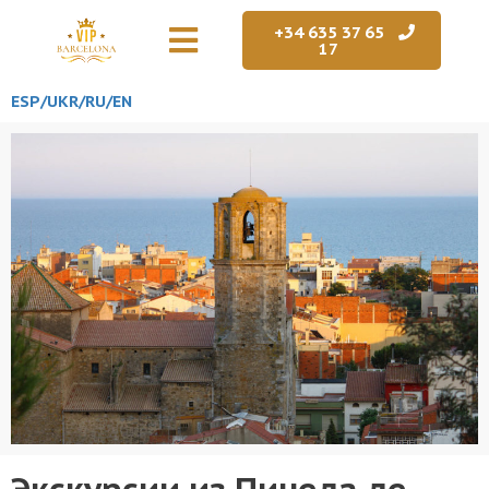
+34 635 37 65
17
ESP/
UKR
/RU
/EN
Экскурсии из Пинеда де