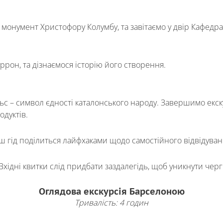
монумент Христофору Колумбу, та завітаємо у двір Кафедра
рон, та дізнаємося історію його створення.
льс – символ єдності каталонського народу. Завершимо екск
дуктів.
аш гід поділиться лайфхаками щодо самостійного відвідуван
Вхідні квитки слід придбати заздалегідь, щоб уникнути черг
Оглядова екскурсія Барселоною
Тривалість: 4 годин