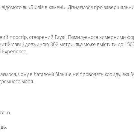
 відомого як «Біблія в камені». Дізнаємося про завершальн
ковий простір, створений Гауді. Помилуємося химерними фо
итій лавці довжиною 302 метри, яка може вмістити до 1500
 Experience.
ємося, чому в Каталонії більше не проводять кориду, яка бу
земного моря.
тльо.
ідь.