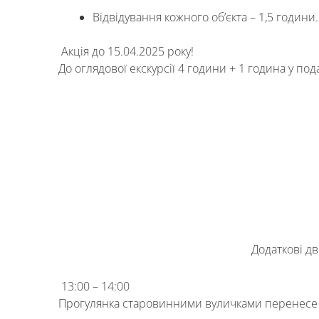
Відвідування кожного об’єкта – 1,5 години.
Как к Вам обращаться?
Акція до 15.04.2025 року!
Телефон
*
До оглядової екскурсії 4 години + 1 година у под
Введите номер Вашего тел
Перезвоните
Додаткові дв
13:00 – 14:00
Прогулянка старовинними вуличками перенесе на