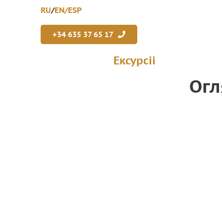
RU
/
EN/ESP
+34 635 37 65 17
Ексурсii
Огл