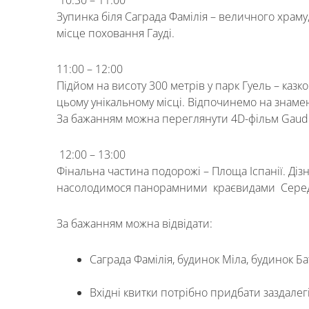
10:30 – 11:00
Зупинка біля Саграда Фамілія – величного храму,
місце поховання Гауді.
11:00 – 12:00
Підйом на висоту 300 метрів у парк Гуель – каз
цьому унікальному місці. Відпочинемо на знамен
За бажанням можна переглянути 4D-фільм Gaudí
12:00 – 13:00
Фінальна частина подорожі – Площа Іспанії. Дізна
насолодимося панорамними краєвидами Серед
За бажанням можна відвідати:
Саграда Фамілія, будинок Міла, будинок Ба
Вхідні квитки потрібно придбати заздалег
Имя
*