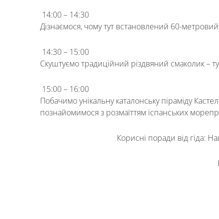
14:00 – 14:30
Дізнаємося, чому тут встановлений 60-метровий 
14:30 – 15:00
Скуштуємо традиційний різдвяний смаколик – тур
15:00 – 16:00
Побачимо унікальну каталонську піраміду Касте
познайомимося з розмаїттям іспанських морепро
Корисні поради від гіда: Н