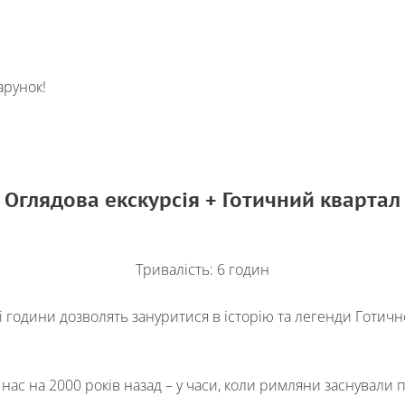
арунок!
ефона +__(____) ___-__-___
 мне
Оглядова екскурсія + Готичний квартал
Тривалість: 6 годин
і години дозволять зануритися в історію та легенди Готичн
с на 2000 років назад – у часи, коли римляни заснували 