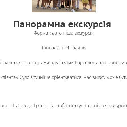
Панорамна екскурсія
Формат: авто-піша екскурсія
Тривалість: 4 години
йомимося з головними пам’ятками Барселони та поринемо в
 клієнтам було зручніше орієнтуватися. Час виїзду може бут
и – Пасео-де-Грасія. Тут побачимо унікальні архітектурні 