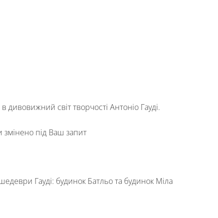
 дивовижний світ творчості Антоніо Гауді.
и змінено під Ваш запит
шедеври Гауді: будинок Батльо та будинок Міла