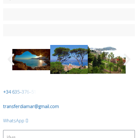
+
3
4
6
3
5
–
3
7
6
–
5
1
transferdiamar@gmail.com
WhatsApp