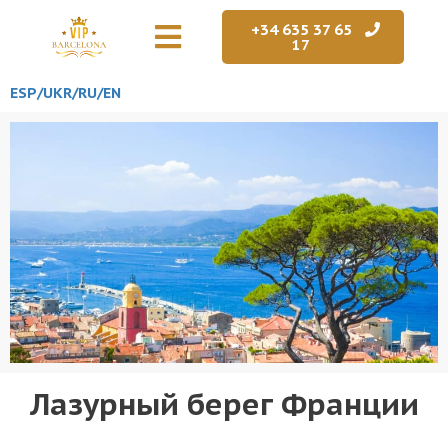
+34 635 37 65
17
ESP/
UKR
/RU
/EN
Лазурный берег Франции