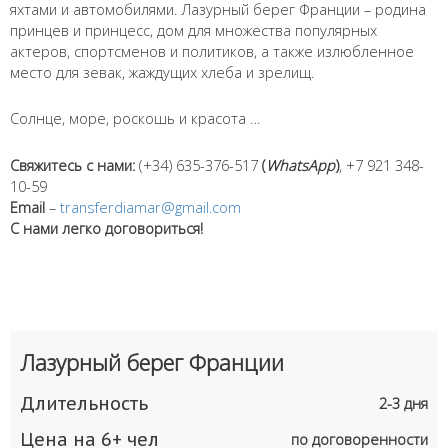
яхтами и автомобилями. Лазурный берег Франции – родина
принцев и принцесс, дом для множества популярных
актеров, спортсменов и политиков, а также излюбленное
место для зевак, жаждущих хлеба и зрелищ.
Солнце, море, роскошь и красота …
Свяжитесь с нами:
(+34) 635-376-517
(
WhatsApp
)
, +7 921 348-
10-59
Имя
*
Email
–
transferdiamar@gmail.com
С нами легко договориться!
Как к Вам обращаться?
Телефон
*
Лазурный берег Франции
Введите номер Вашего телефона +__(____) ___-__-___
Длительность
2-3 дня
Перезвоните мне
Цена на 6+ чел
по договоренности