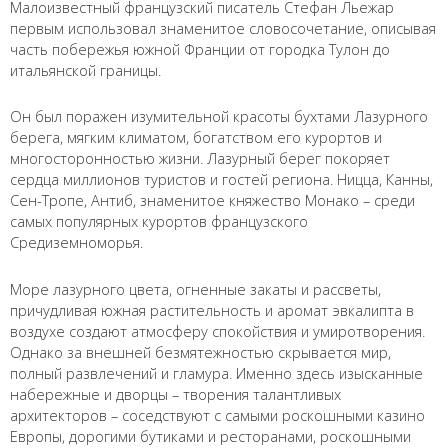
Малоизвестный французский писатель Стефан Льежар
первым использовал знаменитое словосочетание, описывая
часть побережья южной Франции от городка Тулон до
итальянской границы.
Он был поражен изумительной красоты бухтами Лазурного
берега, мягким климатом, богатством его курортов и
многосторонностью жизни. Лазурный берег покоряет
сердца миллионов туристов и гостей региона. Ницца, Канны,
Сен-Тропе, Антиб, знаменитое княжество Монако – среди
самых популярных курортов французского
Средиземноморья.
Море лазурного цвета, огненные закаты и рассветы,
причудливая южная растительность и аромат эвкалипта в
воздухе создают атмосферу спокойствия и умиротворения.
Однако за внешней безмятежностью скрывается мир,
полный развлечений и гламура. Именно здесь изысканные
набережные и дворцы – творения талантливых
архитекторов – соседствуют с самыми роскошными казино
Европы, дорогими бутиками и ресторанами, роскошными